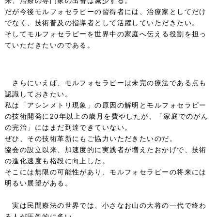
来、治療の専門家の出番は減少する。
だが今後モルフォセラピーの習得者には、治療家としてだけ
でなく、技術普及の指導者として活躍していただきたい。
そしてモルフォセラピーを世界中の家庭へ伝える役割を担っ
ていただきたいのである。
さらにいえば、モルフォセラピーは未完の療法である点も
認識しておきたい。
私は「アシンメトリ現象」の原因の解明とモルフォセラピー
の技術開発に20年以上の歳月を費やしたが、「家庭でのがん
の完治」にはまだ到達できていない。
ぜひ、その技術革新にもご協力いただきたいのだ。
協会の設立以来、加速度的に実践者が増えたおかげで、技術
の進化速度も格段に向上した。
そこには無限の可能性があり、モルフォセラピーの将来には
明るい展望がある。
実は民間療法の世界では、小さなお山の大将の一代で終わ
る人が圧倒的に多い。