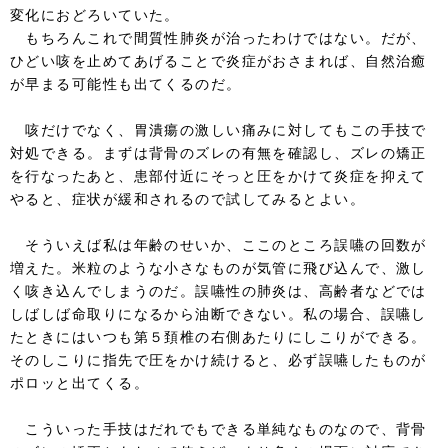
変化におどろいていた。
もちろんこれで間質性肺炎が治ったわけではない。だが、
ひどい咳を止めてあげることで炎症がおさまれば、自然治癒
が早まる可能性も出てくるのだ。
咳だけでなく、胃潰瘍の激しい痛みに対してもこの手技で
対処できる。まずは背骨のズレの有無を確認し、ズレの矯正
を行なったあと、患部付近にそっと圧をかけて炎症を抑えて
やると、症状が緩和されるので試してみるとよい。
そういえば私は年齢のせいか、ここのところ誤嚥の回数が
増えた。米粒のような小さなものが気管に飛び込んで、激し
く咳き込んでしまうのだ。誤嚥性の肺炎は、高齢者などでは
しばしば命取りになるから油断できない。私の場合、誤嚥し
たときにはいつも第５頚椎の右側あたりにしこりができる。
そのしこりに指先で圧をかけ続けると、必ず誤嚥したものが
ポロッと出てくる。
こういった手技はだれでもできる単純なものなので、背骨