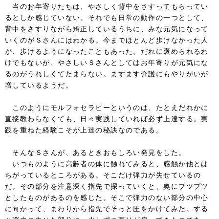
当のお年寄りたちは、やさしく背中をさすってもらってい
るとしか感じていない。それでも日常の動作の一つとして、
背中をさすりながら矯正しているうちに、みな元気になって
いくのがＳさんにはわかる。今までほとんど歩けなかった人
が、歩けるようになったこともあった。だれに褒められるわ
けでもないが、やさしいＳさんとしてはお年寄りが元気にな
るのがうれしくてたまらない。ますます介護にもやりがいが
増しているようだ。
このようにモルフォセラピーというのは、たとえだれかに
直接教わらなくても、日々実践していれば必ず上達する。実
践を重ねた経験こそが上達の秘訣なのである。
そんなＳさんが、あるときおもしろい発見をした。
いつものように高齢者の体に触れてみると、感触が他とは
ちがっているところがある。そこだけ弾力が失せているの
だ。その部分を注意深く指先で探っていくと、奥にブツブツ
としたものがあるのを感じた。そこで弾力のない部分の中心
に向かって、まわりから指先でそっと圧をかけてみた。する