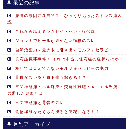
最近の記事
腰痛の原因に新展開？ ひっくり返ったストレス原因
説
これから増えるラムゼイ・ハント症候群
ジョッキでビールが飲めない頚椎のズレ
自然治癒力を最大限に引き出すモルフォセラピー
側弯症冤罪事件！ それは本当に側弯症の症状なのか？
統計では見えてこないモルフォセラピーの底力
背骨がズレると胃下垂も起きる！？
三叉神経痛・ベル麻痺・突発性難聴・メニエル氏病に
共通した原因とは
三叉神経痛と背骨のズレ
食物繊維をたくさん摂ると便秘になる！？
月別アーカイブ