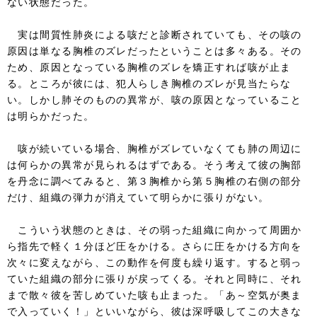
ない状態だった。
実は間質性肺炎による咳だと診断されていても、その咳の
原因は単なる胸椎のズレだったということは多々ある。その
ため、原因となっている胸椎のズレを矯正すれば咳が止ま
る。ところが彼には、犯人らしき胸椎のズレが見当たらな
い。しかし肺そのものの異常が、咳の原因となっていること
は明らかだった。
咳が続いている場合、胸椎がズレていなくても肺の周辺に
は何らかの異常が見られるはずである。そう考えて彼の胸部
を丹念に調べてみると、第３胸椎から第５胸椎の右側の部分
だけ、組織の弾力が消えていて明らかに張りがない。
こういう状態のときは、その弱った組織に向かって周囲か
ら指先で軽く１分ほど圧をかける。さらに圧をかける方向を
次々に変えながら、この動作を何度も繰り返す。すると弱っ
ていた組織の部分に張りが戻ってくる。それと同時に、それ
まで散々彼を苦しめていた咳も止まった。「あ～空気が奥ま
で入っていく！」といいながら、彼は深呼吸してこの大きな