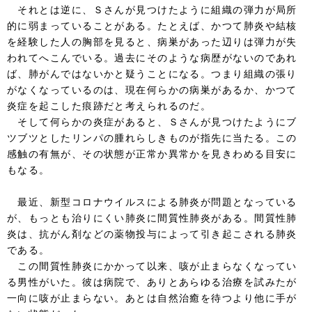
それとは逆に、Ｓさんが見つけたように組織の弾力が局所
的に弱まっていることがある。たとえば、かつて肺炎や結核
を経験した人の胸部を見ると、病巣があった辺りは弾力が失
われてへこんでいる。過去にそのような病歴がないのであれ
ば、肺がんではないかと疑うことになる。つまり組織の張り
がなくなっているのは、現在何らかの病巣があるか、かつて
炎症を起こした痕跡だと考えられるのだ。
そして何らかの炎症があると、Ｓさんが見つけたようにブ
ツブツとしたリンパの腫れらしきものが指先に当たる。この
感触の有無が、その状態が正常か異常かを見きわめる目安に
もなる。
最近、新型コロナウイルスによる肺炎が問題となっている
が、もっとも治りにくい肺炎に間質性肺炎がある。間質性肺
炎は、抗がん剤などの薬物投与によって引き起こされる肺炎
である。
この間質性肺炎にかかって以来、咳が止まらなくなってい
る男性がいた。彼は病院で、ありとあらゆる治療を試みたが
一向に咳が止まらない。あとは自然治癒を待つより他に手が