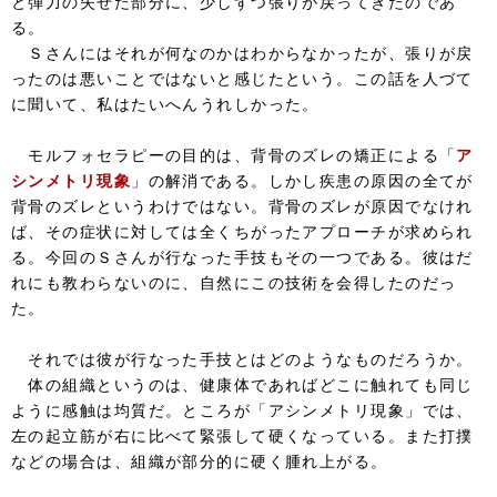
と弾力の失せた部分に、少しずつ張りが戻ってきたのであ
る。
Ｓさんにはそれが何なのかはわからなかったが、張りが戻
ったのは悪いことではないと感じたという。この話を人づて
に聞いて、私はたいへんうれしかった。
モルフォセラピーの目的は、背骨のズレの矯正による「
ア
シンメトリ現象
」の解消である。しかし疾患の原因の全てが
背骨のズレというわけではない。背骨のズレが原因でなけれ
ば、その症状に対しては全くちがったアプローチが求められ
る。今回のＳさんが行なった手技もその一つである。彼はだ
れにも教わらないのに、自然にこの技術を会得したのだっ
た。
それでは彼が行なった手技とはどのようなものだろうか。
体の組織というのは、健康体であればどこに触れても同じ
ように感触は均質だ。ところが「アシンメトリ現象」では、
左の起立筋が右に比べて緊張して硬くなっている。また打撲
などの場合は、組織が部分的に硬く腫れ上がる。