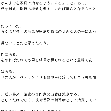
がんまでを家庭で治せるようにする」ことにある。
の枠を越え、医療の概念を覆す、いわば革命となるものと
当たっていた。
どろくほど多くの病気が家庭や職場の身近な人の手によっ
り得ないことだと思うだろう。
現性にある。
とをやればだれでも同じ結果が得られるという意味であ
いはある。
かりの人が、ベテランよりも鮮やかに治してしまう可能性
、近い将来、治療の専門家の出番は減少する。
家としてだけでなく、技術普及の指導者として活躍してい