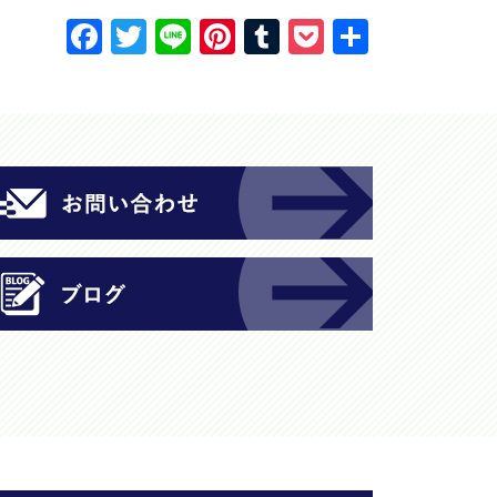
F
T
Li
Pi
T
P
共
a
w
n
nt
u
o
有
c
itt
e
er
m
c
e
er
e
bl
k
b
st
r
et
o
o
k