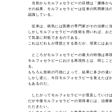
当初からモルフォセラピーの目標は「腰痛から
その結果、モルフォセラピーは従来の民間療法
認識している。
従来は、病気には医療の専門家がその治療に
しかしモルフォセラピーの技術を用いれば、お
て気楽に対処できるのである。
これはだれもが理想とする形だが、現実にはあ
ところがモルフォセラピーの最大の特徴は再
モルフォセラピーにおける再現性とは、同じこ
る。
もちろん技術の巧拙によって、結果に多少の違
しかし逆に、今日モルフォセラピーを覚えたば
もあるのだ。
したがってモルフォセラピーが普及していけば
だが今後モルフォセラピーの習得者には、治療
ただきたい。