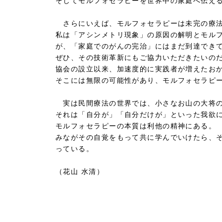
そしてモルフォセラピーを世界中の家庭へ伝え
さらにいえば、モルフォセラピーは未完の療法
私は「アシンメトリ現象」の原因の解明とモルフ
が、「家庭でのがんの完治」にはまだ到達でき
ぜひ、その技術革新にもご協力いただきたいの
協会の設立以来、加速度的に実践者が増えたお
そこには無限の可能性があり、モルフォセラピ
実は民間療法の世界では、小さなお山の大将の
それは「自分が」「自分だけが」といった我欲
モルフォセラピーの本質は利他の精神にある。
みながその自覚をもって共に学んでいけたら、
っている。
（花山 水清）