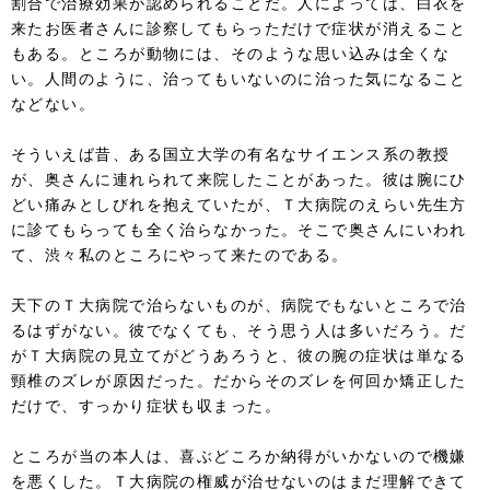
割合で治療効果が認められることだ。人によっては、白衣を
来たお医者さんに診察してもらっただけで症状が消えること
もある。ところが動物には、そのような思い込みは全くな
い。人間のように、治ってもいないのに治った気になること
などない。
そういえば昔、ある国立大学の有名なサイエンス系の教授
が、奥さんに連れられて来院したことがあった。彼は腕にひ
どい痛みとしびれを抱えていたが、Ｔ大病院のえらい先生方
に診てもらっても全く治らなかった。そこで奥さんにいわれ
て、渋々私のところにやって来たのである。
天下のＴ大病院で治らないものが、病院でもないところで治
るはずがない。彼でなくても、そう思う人は多いだろう。だ
がＴ大病院の見立てがどうあろうと、彼の腕の症状は単なる
頸椎のズレが原因だった。だからそのズレを何回か矯正した
だけで、すっかり症状も収まった。
ところが当の本人は、喜ぶどころか納得がいかないので機嫌
を悪くした。Ｔ大病院の権威が治せないのはまだ理解できて