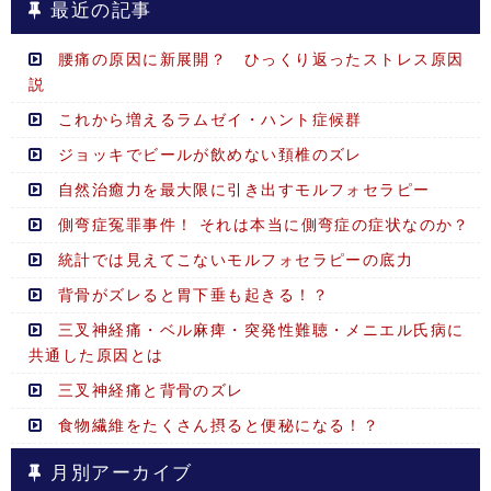
最近の記事
腰痛の原因に新展開？ ひっくり返ったストレス原因
説
これから増えるラムゼイ・ハント症候群
ジョッキでビールが飲めない頚椎のズレ
自然治癒力を最大限に引き出すモルフォセラピー
側弯症冤罪事件！ それは本当に側弯症の症状なのか？
統計では見えてこないモルフォセラピーの底力
背骨がズレると胃下垂も起きる！？
三叉神経痛・ベル麻痺・突発性難聴・メニエル氏病に
共通した原因とは
三叉神経痛と背骨のズレ
食物繊維をたくさん摂ると便秘になる！？
月別アーカイブ