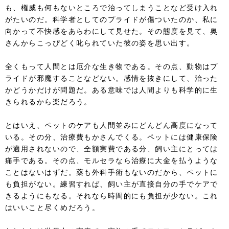
も、権威も何もないところで治ってしまうことなど受け入れ
がたいのだ。科学者としてのプライドが傷ついたのか、私に
向かって不快感をあらわにして見せた。その態度を見て、奥
さんからこっぴどく叱られていた彼の姿を思い出す。
全くもって人間とは厄介な生き物である。その点、動物はプ
ライドが邪魔することなどない。感情を抜きにして、治った
かどうかだけが問題だ。ある意味では人間よりも科学的に生
きられるから楽だろう。
とはいえ、ペットのケアも人間並みにどんどん高度になって
いる。その分、治療費もかさんでくる。ペットには健康保険
が適用されないので、全額実費である分、飼い主にとっては
痛手である。その点、モルセラなら治療に大金を払うような
ことはないはずだ。薬も外科手術もないのだから、ペットに
も負担がない。練習すれば、飼い主が直接自分の手でケアで
きるようにもなる。それなら時間的にも負担が少ない。これ
はいいこと尽くめだろう。