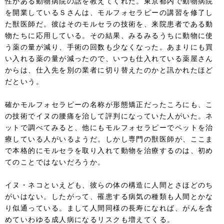
性がある動物病院の話を教えてくれた。東京都内で動物病院
を開業しているＳさんは、モルフォセラピーの講習を修了し
た獣医師だ。彼はそのモルセラの技術を、来院患者である動
物たちに応用している。その結果、みるみるうちに動物に使
う薬の量が減り、手術の回数も少なくなった。あまりにも買
い入れる薬の量が減ったので、いつも仕入れている薬屋さん
からは、仕入先を別の業者に切り替えたのかと訊かれたほど
だという。
確かモルフォセラピーの名称が形態矯正だったころにも、こ
の技術でイヌの腰痛を治して評判になっていた人がいた。ネ
ットで調べてみると、他にもモルフォセラピーでペットを治
療している人がいるようだ。しかし専門の獣医師が、ここま
で本格的にモルセラを取り入れて動物を治療するのは、初め
てのことではないだろうか。
イヌ・ネコといえども、彼らの体の構造に人間とさほどのち
がいはない。したがって、罹患する病気の種類も人間とかな
り似通っている。まして人間同様の長寿になれば、がんを含
めていわゆる成人病になるリスクも増えてくる。