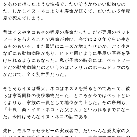
をあわせ持ったような性格で、たいそうかわいい動物なの
だ。しかしイヌ・ネコよりも寿命が短くて、だいたい５年程
度で死んでしまう。
昔はイヌやネコもその程度の寿命だった。だが専用のペット
フードを与えることで寿命が伸び、今では２０年ぐらい生き
るものもいる。また最近はニーズが増えたせいか、ごく小さ
な町にも動物病院があり、ヒトと同じように手厚い医療を受
けられるようにもなった。私が子供の時分には、ペットフー
ドだの動物病院だのというのはアメリカのホームドラマのな
かだけで、全く別世界だった。
そもそもイヌは番犬、ネコはネズミを捕るものであって、彼
らは家畜同様の使役動物だった。ところが今ではペットとい
うよりも、家族の一員として地位が向上した。その序列も、
「士農工商・イヌ・ネコ・お父さん」といわれるまでになっ
た。今回はそんなイヌ・ネコの話である。
先日、モルフォセラピーの実践者で、たいへんな愛犬家の女