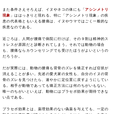
また条件さえそろえば、イヌやネコの体にも「
アシンメトリ
現象
」ははっきりと現れる。特に「アシンメトリ現象」の疾
患の代表格ともいえる腰痛は、イヌやウマではごく一般的な
疾患なのである。
近ごろは、人間が腰痛で病院に行けば、その９割は精神的ス
トレスが原因だと診断されてしまう。それでは動物の場合
も、腰痛ならカウンセリングでも受けたほうがよいというの
だろうか。
だが実際には、動物の腰痛も背骨のズレを矯正すれば症状が
消えることが多い。先述の愛犬家の女性も、自分のイヌの背
骨のズレを見つけたら、速やかに定位置に戻すようにしてい
る。相手が動物であっても矯正方法には何のちがいもない。
唯一のちがいといえば、動物にはプラセボ効果が期待できな
い点である。
プラセボ効果とは、薬理効果のない偽薬を与えても、一定の