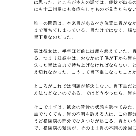
は思った。ところが本人の話では、症状が出る
にも十二指腸にも炎症らしきものが見当たらな
唯一の問題は、本来胃があるべき位置に胃がな
まで落ちてしまっている。胃だけではなく、腸
胃下垂なのだった。
実は彼女は、半年ほど前に出産を終えていた。
る。つまり妊娠中は、おなかの子供が下から胃
失った胃は自力で持ち上げなければならない。
え切れなかった。こうして胃下垂になったこと
ところがこれでは問題が解決しない。胃下垂だ
方法などないのである。ではどうやったら、胃
そこでまずは、彼女の背骨の状態を調べてみた
垂でなくても、胃の不調を訴える人は、この部
うど横隔膜の部分でひきつりが起こる。胃とい
で、横隔膜の緊張が、そのまま胃の不調の原因