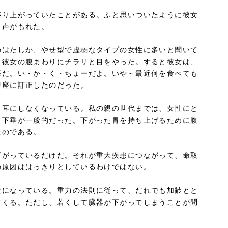
盛り上がっていたことがある。ふと思いついたように彼女
う声がもれた。
のはたしか、やせ型で虚弱なタイプの女性に多いと聞いて
、彼女の腹まわりにチラリと目をやった。すると彼女は、
張だ。い・か・く・ちょーだよ。いや～最近何を食べても
即座に訂正したのだった。
と耳にしなくなっている。私の親の世代までは、女性にと
胃下垂が一般的だった。下がった胃を持ち上げるために腹
たのである。
下がっているだけだ。それが重大疾患につながって、命取
の原因ははっきりとしているわけではない。
造になっている。重力の法則に従って、だれでも加齢とと
てくる。ただし、若くして臓器が下がってしまうことが問