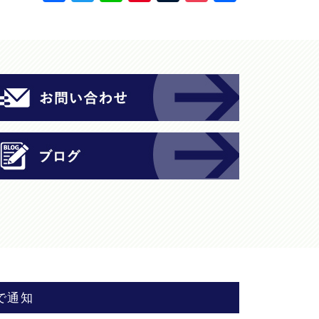
a
w
n
nt
u
o
有
c
itt
e
er
m
c
e
er
e
bl
k
b
st
r
et
o
o
k
で通知