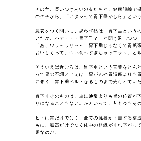
その昔、長いつきあいの友だちと、健康談義で
のクチから、「アタシって胃下垂かしら」とい
意表をつく問いに、思わず私は「胃下垂という
いたが、ハテ・・・胃下垂？」と聞き返しつつ
「あ、ワリ～ワリ～～、胃下垂じゃなくて胃拡
おいしくって、つい食べすぎちゃってサ～」と
そういえば近ごろは、胃下垂という言葉をとん
って胃の不調といえば、胃がんや胃潰瘍よりも
に巻く、胃下垂ベルトなるものまで売られてい
胃下垂そのものは、単に通常よりも胃の位置が
りになることもない。かといって、昔も今もそ
ヒトは胃だけでなく、全ての臓器が下垂する構
もに、臓器だけでなく体中の組織が垂れ下がっ
題なのだ。