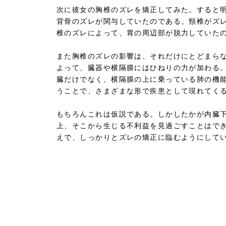
次に彼女の胸椎のズレを矯正してみた。すると
背骨のズレが関与していたのである。頸椎がズ
椎のズレによって、胃の周辺部が脱力していた
また胸椎のズレの影響は、それだけにとどまら
よって、臓器や横隔膜にはひねりの力が加わる
臓だけでなく、横隔膜の上に乗っている肺の機
うことで、さまざまな形で疾患として現れてく
もちろんこれは仮説である。しかしたかが内臓
上、そこから生じる不利益を見過ごすことはで
えで、しっかりとズレの矯正に臨むようにして