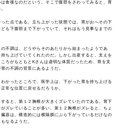
のは食後なのだという。そこで腹部をさわってみると、胃
い。
かった点である。立ち上がった状態では、胃がおへその下
なども下腹部まで下がっていて、それはもう見事なまでの
胃の不調は、どうやらそのあたりから始まったようであ
を持ち上げていてくれたのだ。しかし出産すると、支えを
ところがもともとKさんは虚弱な体質だったため、胃を支
が胃の不調の背景にあるようだ。
とわかったところで、医学上は、下がった胃を持ち上げる
を正常な位置に戻せるだろうか。
。すると、第１２胸椎が大きくズレていたのである。胃下
分がズレていることが多い。第１２胸椎がズレると、ちょ
う臓器は、構造的には横隔膜にぶら下がっているだけなの
にもなるようだ。