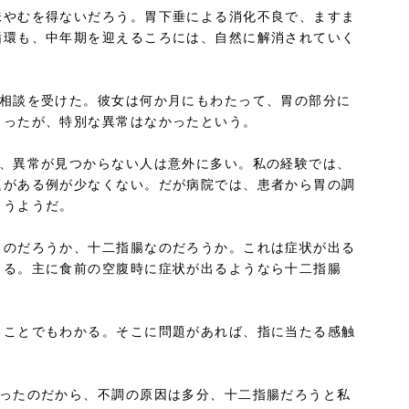
味やむを得ないだろう。胃下垂による消化不良で、ますま
循環も、中年期を迎えるころには、自然に解消されていく
ら相談を受けた。彼女は何か月にもわたって、胃の部分に
らったが、特別な異常はなかったという。
も、異常が見つからない人は意外に多い。私の経験では、
題がある例が少なくない。だが病院では、患者から胃の調
まうようだ。
ものだろうか、十二指腸なのだろうか。これは症状が出る
きる。主に食前の空腹時に症状が出るようなら十二指腸
ることでもわかる。そこに問題があれば、指に当たる感触
かったのだから、不調の原因は多分、十二指腸だろうと私