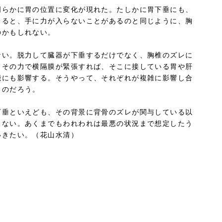
明らかに胃の位置に変化が現れた。たしかに胃下垂にも、
レると、手に力が入らないことがあるのと同じように、胸
のかもしれない。
ない。脱力して臓器が下垂するだけでなく、胸椎のズレに
。その力で横隔膜が緊張すれば、そこに接している胃や肝
能にも影響する。そうやって、それぞれが複雑に影響し合
るのだろう。
下垂といえども、その背景に背骨のズレが関与している以
きない。あくまでもわれわれは最悪の状況まで想定したう
いきたい。（花山水清）