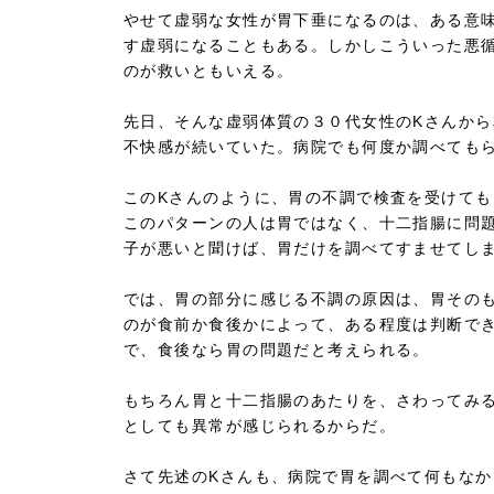
やせて虚弱な女性が胃下垂になるのは、ある意
す虚弱になることもある。しかしこういった悪
のが救いともいえる。
先日、そんな虚弱体質の３０代女性のKさんか
不快感が続いていた。病院でも何度か調べても
このKさんのように、胃の不調で検査を受けて
このパターンの人は胃ではなく、十二指腸に問
子が悪いと聞けば、胃だけを調べてすませてし
では、胃の部分に感じる不調の原因は、胃その
のが食前か食後かによって、ある程度は判断で
で、食後なら胃の問題だと考えられる。
もちろん胃と十二指腸のあたりを、さわってみ
としても異常が感じられるからだ。
さて先述のKさんも、病院で胃を調べて何もな