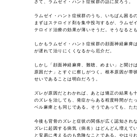
さて、ラムゼイ・ハント症候群の話に戻ろう。
ラムゼイ・ハント症候群のうち、いちばん困る
まずはステロイド剤を集中投与するが、ラムゼ
テロイド治療の効果が薄いそうだ。そうなると
しかもラムゼイ・ハント症候群の顔面神経麻痺
が遅れて治りにくくなるから厄介だ。
しかし「顔面神経麻痺、難聴、めまい」と聞け
原因だナ」とすぐに察しがつく。根本原因が帯
せいであることは明白だろう。
ズレが原因だとわかれば、あとは矯正の結果も
のズレを治しても、発症からある程度時間がた
ベル麻痺とも同じである。そうであっても、た
今後も背骨のズレと症状の関係が広く認知され
ズレに起因する病気（病名）はどんどん増えて
と安易に考えるのも危険なことである。やはり