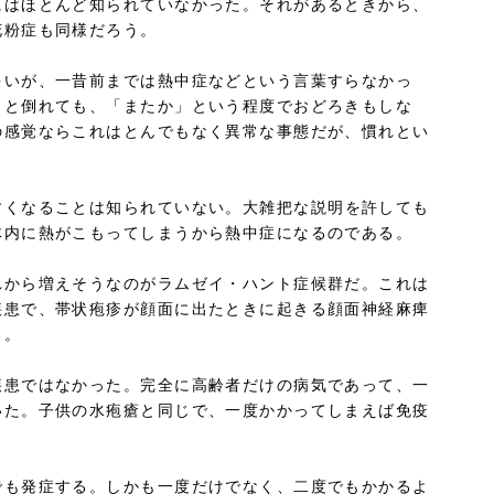
にはほとんど知られていなかった。それがあるときから、
花粉症も同様だろう。
多いが、一昔前までは熱中症などという言葉すらなかっ
タと倒れても、「またか」という程度でおどろきもしな
の感覚ならこれはとんでもなく異常な事態だが、慣れとい
すくなることは知られていない。大雑把な説明を許しても
体内に熱がこもってしまうから熱中症になるのである。
れから増えそうなのがラムゼイ・ハント症候群だ。これは
疾患で、帯状疱疹が顔面に出たときに起きる顔面神経麻痺
る。
疾患ではなかった。完全に高齢者だけの病気であって、一
いた。子供の水疱瘡と同じで、一度かかってしまえば免疫
でも発症する。しかも一度だけでなく、二度でもかかるよ