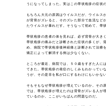
うになってしまった。実はこの帯状疱疹の症状
もちろん大元の原因はウイルスだが、ウイルス
が背骨がズレると、そのズレた部分で血流など
たウイルスが暴れだす。そうなって初めて、帯
帯状疱疹の患者の体を見れば、必ず背骨が大き
帯状疱疹の痛みだと診断された症状の多くが、
め、病院で帯状疱疹後神経痛と診断されて治療
矯正によって解消する例は少なくない。
ところが最近、病院では、５０歳をすぎた人に
てきた。帯状疱疹の発症のしくみもわかってい
うが、その是非を私が口にするわけにもいかな
そもそもなぜ帯状疱疹が増えているのか。その
では、帯状疱疹が増えたのは背骨がズレる人が
ているのか。ここがいちばんの問題なのだ。