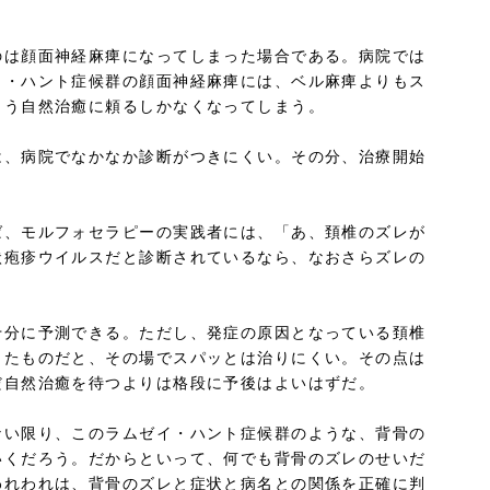
のは顔面神経麻痺になってしまった場合である。病院では
イ・ハント症候群の顔面神経麻痺には、ベル麻痺よりもス
もう自然治癒に頼るしかなくなってしまう。
は、病院でなかなか診断がつきにくい。その分、治療開始
ば、モルフォセラピーの実践者には、「あ、頚椎のズレが
状疱疹ウイルスだと診断されているなら、なおさらズレの
十分に予測できる。ただし、発症の原因となっている頚椎
ったものだと、その場でスパッとは治りにくい。その点は
だ自然治癒を待つよりは格段に予後はよいはずだ。
ない限り、このラムゼイ・ハント症候群のような、背骨の
いくだろう。だからといって、何でも背骨のズレのせいだ
われわれは、背骨のズレと症状と病名との関係を正確に判