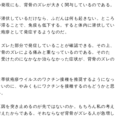
の発現にも、背骨のズレが大きく関与しているのである。
が潜伏しているだけなら、ふだんは何も起きない。ところ
が滞ることで、免疫も低下する。すると体内に潜伏してい
状疱疹として発症するようなのだ。
くズレた部分で発症していることが確認できる。その上、
背骨のズレによる痛みと重なっているのである。そのた
を受けたのになかなか治らなかった症状が、背骨のズレの
は帯状疱疹ウイルスのワクチン接種を推奨するようになっ
ないのに、やみくもにワクチンを接種するのもどうかと思
い。
原因を突き止めるのが先ではないのか。もちろん私の考え
増えたからである。それならなぜ背骨がズレる人が急増し