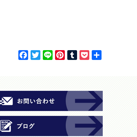
F
T
Li
Pi
T
P
共
a
w
n
nt
u
o
有
c
itt
e
er
m
c
e
er
e
bl
k
b
st
r
et
o
o
k