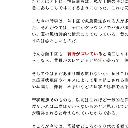
たとえばアトピー性皮膚炎は、私が子供の時分
急にあちこちで耳にするようになった。これは
また今の時季は、熱中症で救急搬送される人が
た。それが今では、子供がグラウンドでバタバ
い。夏の風物詩的な情景にまでなっている。昔
うのは恐ろしいものだ。
そんな熱中症も、
背骨がズレている
と発症しや
らうなら、背骨がズレていると発汗が滞って、
そして今はまだあまり聞き慣れないが、多分こ
水痘帯状疱疹ウイルスによって引き起こされる
や耳鳴り、難聴、めまいなどの症状の総称であ
帯状疱疹そのものも、以前はこれほど一般的な
度かかれば二度はかからないものだと思われて
が獲得されると考えられていたからである。
ところが今では、高齢者どころか２０代の若者