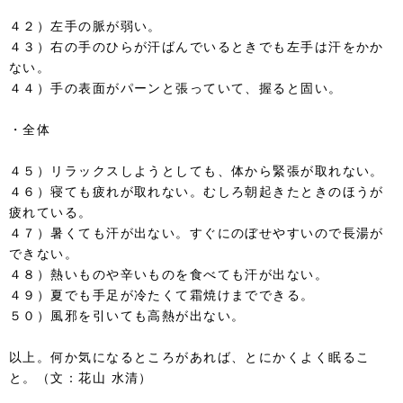
４２）左手の脈が弱い。
４３）右の手のひらが汗ばんでいるときでも左手は汗をかか
ない。
４４）手の表面がパーンと張っていて、握ると固い。
・全体
４５）リラックスしようとしても、体から緊張が取れない。
４６）寝ても疲れが取れない。むしろ朝起きたときのほうが
疲れている。
４７）暑くても汗が出ない。すぐにのぼせやすいので長湯が
できない。
４８）熱いものや辛いものを食べても汗が出ない。
４９）夏でも手足が冷たくて霜焼けまでできる。
５０）風邪を引いても高熱が出ない。
以上。何か気になるところがあれば、とにかくよく眠るこ
と。（文：花山 水清）