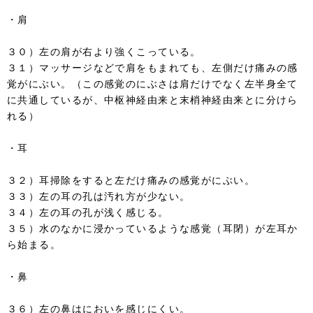
・肩
３０）左の肩が右より強くこっている。
３１）マッサージなどで肩をもまれても、左側だけ痛みの感
覚がにぶい。（この感覚のにぶさは肩だけでなく左半身全て
に共通しているが、中枢神経由来と末梢神経由来とに分けら
れる）
・耳
３２）耳掃除をすると左だけ痛みの感覚がにぶい。
３３）左の耳の孔は汚れ方が少ない。
３４）左の耳の孔が浅く感じる。
３５）水のなかに浸かっているような感覚（耳閉）が左耳か
ら始まる。
・鼻
３６）左の鼻はにおいを感じにくい。