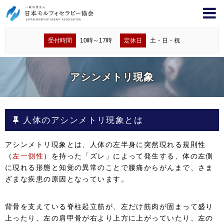
受付時間
10時～17時
定休日
土・日・祝
アシンメトリ現象
人体のアシンメトリ現象とは
アシンメトリ現象とは、人体の左半身に突然現れる規則性
（
左一側性
）を持った「ズレ」によって発生する、体の左側
に現れる形態と知覚の異常のことで腰痛からがんまで、さま
ざまな疾患の原因となっています。
背骨を支えている脊柱起立筋が、左だけ筋肉が固まって盛り
上ったり、左の肩甲骨が右より上方に上がっていたり、左の