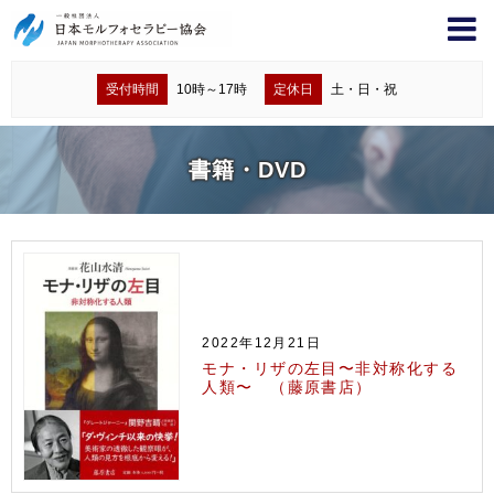
受付時間
10時～17時
定休日
土・日・祝
書籍・DVD
2022年12月21日
モナ・リザの左目〜非対称化する
人類〜 （藤原書店）