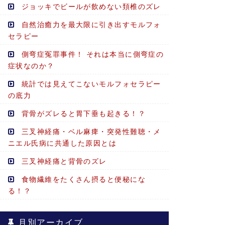
ジョッキでビールが飲めない頚椎のズレ
自然治癒力を最大限に引き出すモルフォ
セラピー
側弯症冤罪事件！ それは本当に側弯症の
症状なのか？
統計では見えてこないモルフォセラピー
の底力
背骨がズレると胃下垂も起きる！？
三叉神経痛・ベル麻痺・突発性難聴・メ
ニエル氏病に共通した原因とは
三叉神経痛と背骨のズレ
食物繊維をたくさん摂ると便秘にな
る！？
月別アーカイブ