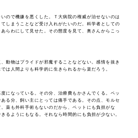
ないので機嫌を悪くした。Ｔ大病院の権威が治せないのは
ってしまうことなど受け入れがたいのだ。科学者としての
をあらわにして見せた。その態度を見て、奥さんからこっ
点、動物はプライドが邪魔することなどない。感情を抜き
味では人間よりも科学的に生きられるから楽だろう。
高度になっている。その分、治療費もかさんでくる。ペッ
である分、飼い主にとっては痛手である。その点、モルセ
だ。薬も外科手術もないのだから、ペットにも負担がな
できるようにもなる。それなら時間的にも負担が少ない。