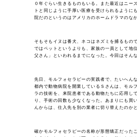
０年ぐらい生きるものもいる。また最近はニー
トと同じように手厚い医療を受けられるように
院だのというのはアメリカのホームドラマのな
そもそもイヌは番犬、ネコはネズミを捕るもの
ではペットというよりも、家族の一員として地
父さん」といわれるまでになった。今回はそん
先日、モルフォセラピーの実践者で、たいへん
都内で動物病院を開業しているＳさんは、モル
ラの技術を、来院患者である動物たちに応用し
り、手術の回数も少なくなった。あまりにも買
んからは、仕入先を別の業者に切り替えたのか
確かモルフォセラピーの名称が形態矯正だった