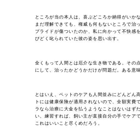
ところが当の本人は、喜ぶどころか納得がいか
まだ理解できても、権威も何もないところで治
プライドが傷ついたのか、私に向かって不快感
ぴどく叱られていた彼の姿を思い出す。
全くもって人間とは厄介な生き物である。その
にして、治ったかどうかだけが問題だ。ある意
とはいえ、ペットのケアも人間並みにどんどん
トには健康保険が適用されないので、全額実費
ラなら治療に大金を払うようなことはないはず
い。練習すれば、飼い主が直接自分の手でケア
これはいいこと尽くめだろう。