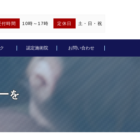
受付時間
10時～17時
定休日
土・日・祝
ク
認定施術院
お問い合わせ
ーを