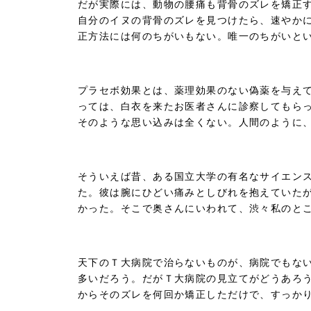
だが実際には、動物の腰痛も背骨のズレを矯正
自分のイヌの背骨のズレを見つけたら、速やか
正方法には何のちがいもない。唯一のちがいと
プラセボ効果とは、薬理効果のない偽薬を与え
っては、白衣を来たお医者さんに診察してもら
そのような思い込みは全くない。人間のように
そういえば昔、ある国立大学の有名なサイエン
た。彼は腕にひどい痛みとしびれを抱えていた
かった。そこで奥さんにいわれて、渋々私のと
天下のＴ大病院で治らないものが、病院でもな
多いだろう。だがＴ大病院の見立てがどうあろ
からそのズレを何回か矯正しただけで、すっか