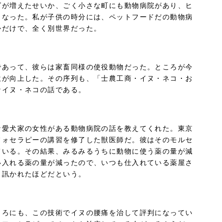
ズが増えたせいか、ごく小さな町にも動物病院があり、ヒ
もなった。私が子供の時分には、ペットフードだの動物病
かだけで、全く別世界だった。
であって、彼らは家畜同様の使役動物だった。ところが今
位が向上した。その序列も、「士農工商・イヌ・ネコ・お
なイヌ・ネコの話である。
な愛犬家の女性がある動物病院の話を教えてくれた。東京
フォセラピーの講習を修了した獣医師だ。彼はそのモルセ
ている。その結果、みるみるうちに動物に使う薬の量が減
い入れる薬の量が減ったので、いつも仕入れている薬屋さ
と訊かれたほどだという。
ころにも、この技術でイヌの腰痛を治して評判になってい