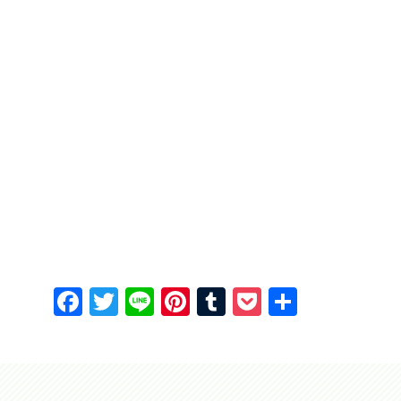
F
T
Li
Pi
T
P
共
a
w
n
nt
u
o
有
c
itt
e
er
m
c
e
er
e
bl
k