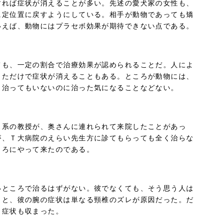
すれば症状が消えることが多い。先述の愛犬家の女性も、
に定位置に戻すようにしている。相手が動物であっても矯
いえば、動物にはプラセボ効果が期待できない点である。
ても、一定の割合で治療効果が認められることだ。人によ
っただけで症状が消えることもある。ところが動物には、
、治ってもいないのに治った気になることなどない。
ス系の教授が、奥さんに連れられて来院したことがあっ
が、Ｔ大病院のえらい先生方に診てもらっても全く治らな
ころにやって来たのである。
いところで治るはずがない。彼でなくても、そう思う人は
うと、彼の腕の症状は単なる頸椎のズレが原因だった。だ
り症状も収まった。