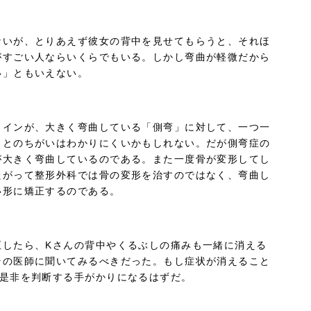
ないが、とりあえず彼女の背中を見せてもらうと、それほ
がすごい人ならいくらでもいる。しかし弯曲が軽微だから
い」ともいえない。
ラインが、大きく弯曲している「側弯」に対して、一つ一
」とのちがいはわかりにくいかもしれない。だが側弯症の
が大きく弯曲しているのである。また一度骨が変形してし
たがって整形外科では骨の変形を治すのではなく、弯曲し
い形に矯正するのである。
正したら、Kさんの背中やくるぶしの痛みも一緒に消える
その医師に聞いてみるべきだった。もし症状が消えること
の是非を判断する手がかりになるはずだ。