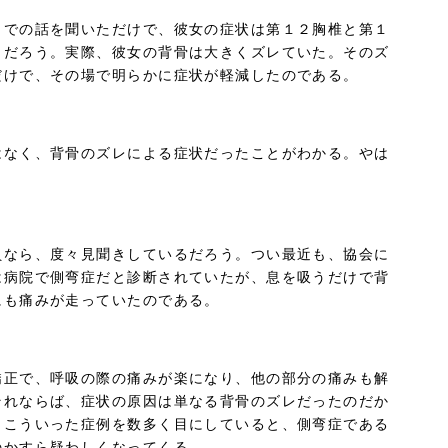
までの話を聞いただけで、彼女の症状は第１２胸椎と第１
くだろう。実際、彼女の背骨は大きくズレていた。そのズ
だけで、その場で明らかに症状が軽減したのである。
はなく、背骨のズレによる症状だったことがわかる。やは
。
員なら、度々見聞きしているだろう。つい最近も、協会に
は病院で側弯症だと診断されていたが、息を吸うだけで背
にも痛みが走っていたのである。
矯正で、呼吸の際の痛みが楽になり、他の部分の痛みも解
それならば、症状の原因は単なる背骨のズレだったのだか
。こういった症例を数多く目にしていると、側弯症である
のかすら疑わしくなってくる。