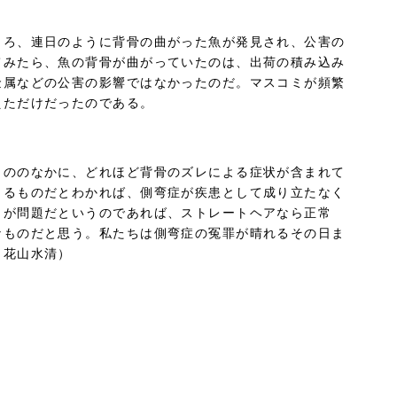
ころ、連日のように背骨の曲がった魚が発見され、公害の
てみたら、魚の背骨が曲がっていたのは、出荷の積み込み
金属などの公害の影響ではなかったのだ。マスコミが頻繁
えただけだったのである。
もののなかに、どれほど背骨のズレによる症状が含まれて
よるものだとわかれば、側弯症が疾患として成り立たなく
とが問題だというのであれば、ストレートヘアなら正常
なものだと思う。私たちは側弯症の冤罪が晴れるその日ま
（花山水清）