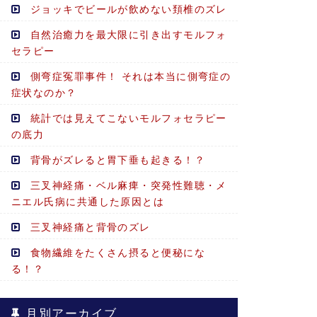
ジョッキでビールが飲めない頚椎のズレ
自然治癒力を最大限に引き出すモルフォ
セラピー
側弯症冤罪事件！ それは本当に側弯症の
症状なのか？
統計では見えてこないモルフォセラピー
の底力
背骨がズレると胃下垂も起きる！？
三叉神経痛・ベル麻痺・突発性難聴・メ
ニエル氏病に共通した原因とは
三叉神経痛と背骨のズレ
食物繊維をたくさん摂ると便秘にな
る！？
月別アーカイブ