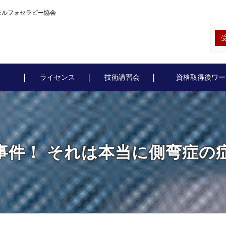
モルフォセラピー協会
ライセンス
技術講習会
資格取得後ワー
事件！ それは本当に側弯症の