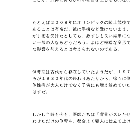
たとえば２００８年にオリンピックの陸上競技
あることは有名だ。彼は手術など受けないまま
が手術を受けたとしても、必ずしも良い結果に
い一般の人ならどうだろう。よほど極端な変形
な影響を与えるとは考えられないのである。
側弯症は古代から存在していたようだが、１９
ろが１９８０年代の終わりあたりから、徐々に
体性痛が大人だけでなく子供にも増え始めてい
はずだ。
しかし当時も今も、医師たちは「背骨がズレた
わせただけの側弯を、都合よく犯人に仕立て上