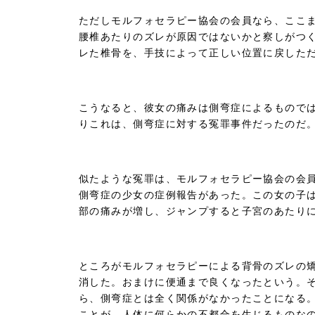
ただしモルフォセラピー協会の会員なら、ここ
腰椎あたりのズレが原因ではないかと察しがつ
レた椎骨を、手技によって正しい位置に戻した
こうなると、彼女の痛みは側弯症によるもので
りこれは、側弯症に対する冤罪事件だったのだ
似たような冤罪は、モルフォセラピー協会の会
側弯症の少女の症例報告があった。この女の子
部の痛みが増し、ジャンプすると子宮のあたり
ところがモルフォセラピーによる背骨のズレの
消した。おまけに便通まで良くなったという。
ら、側弯症とは全く関係がなかったことになる
ことが、人体に何らかの不都合を生じるものな