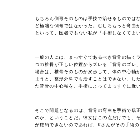
もちろん側弯そのものは手技で治せるものでは
ど極端な側弯ではなかった。むしろもっと弯曲
といって、医者でもない私が「手術しなくてよ
一般の人には、まっすぐであるべき背骨の描く
つの椎骨が正しい位置からズレる「背骨のズレ
場合は、椎骨そのものが変形して、体の中心軸
まうと、整形外科でも治すことはできない。し
た背骨の中心軸を、手術によってまっすぐに近
そこで問題となるのは、背骨の弯曲を手術で矯
のか、ということだ。彼女はこの点だけでも、
が確約できないのであれば、Kさんがその手術