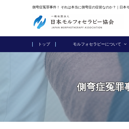
側弯症冤罪事件！ それは本当に側弯症の症状なのか？｜日本
トップ
モルフォセラピーについて
側弯症冤罪