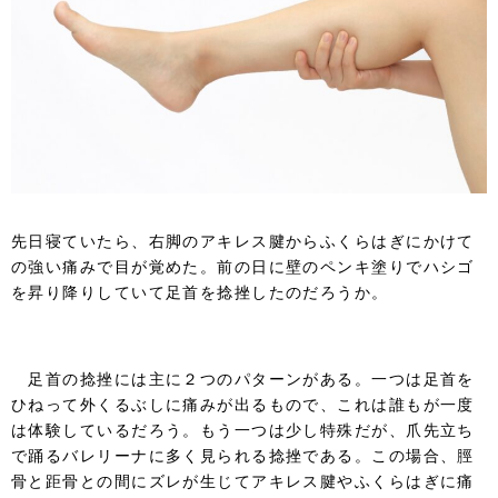
先日寝ていたら、右脚のアキレス腱からふくらはぎにかけて
の強い痛みで目が覚めた。前の日に壁のペンキ塗りでハシゴ
を昇り降りしていて足首を捻挫したのだろうか。
足首の捻挫には主に２つのパターンがある。一つは足首を
ひねって外くるぶしに痛みが出るもので、これは誰もが一度
は体験しているだろう。もう一つは少し特殊だが、爪先立ち
で踊るバレリーナに多く見られる捻挫である。この場合、脛
骨と距骨との間にズレが生じてアキレス腱やふくらはぎに痛