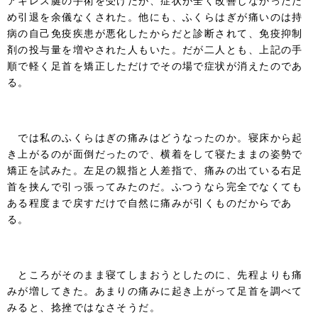
アキレス腱の手術を受けたが、症状が全く改善しなかったた
め引退を余儀なくされた。他にも、ふくらはぎが痛いのは持
病の自己免疫疾患が悪化したからだと診断されて、免疫抑制
剤の投与量を増やされた人もいた。だが二人とも、上記の手
順で軽く足首を矯正しただけでその場で症状が消えたのであ
る。
では私のふくらはぎの痛みはどうなったのか。寝床から起
き上がるのが面倒だったので、横着をして寝たままの姿勢で
矯正を試みた。左足の親指と人差指で、痛みの出ている右足
首を挟んで引っ張ってみたのだ。ふつうなら完全でなくても
ある程度まで戻すだけで自然に痛みが引くものだからであ
る。
ところがそのまま寝てしまおうとしたのに、先程よりも痛
みが増してきた。あまりの痛みに起き上がって足首を調べて
みると、捻挫ではなさそうだ。