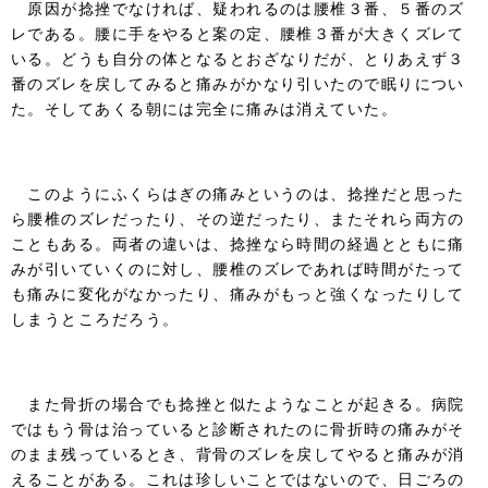
原因が捻挫でなければ、疑われるのは腰椎３番、５番のズ
レである。腰に手をやると案の定、腰椎３番が大きくズレて
いる。どうも自分の体となるとおざなりだが、とりあえず３
番のズレを戻してみると痛みがかなり引いたので眠りについ
た。そしてあくる朝には完全に痛みは消えていた。
このようにふくらはぎの痛みというのは、捻挫だと思った
ら腰椎のズレだったり、その逆だったり、またそれら両方の
こともある。両者の違いは、捻挫なら時間の経過とともに痛
みが引いていくのに対し、腰椎のズレであれば時間がたって
も痛みに変化がなかったり、痛みがもっと強くなったりして
しまうところだろう。
また骨折の場合でも捻挫と似たようなことが起きる。病院
ではもう骨は治っていると診断されたのに骨折時の痛みがそ
のまま残っているとき、背骨のズレを戻してやると痛みが消
えることがある。これは珍しいことではないので、日ごろの