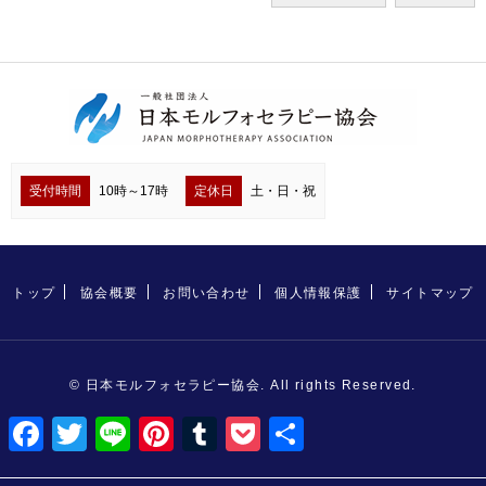
受付時間
10時～17時
定休日
土・日・祝
トップ
協会概要
お問い合わせ
個人情報保護
サイトマップ
© 日本モルフォセラピー協会. All rights Reserved.
F
T
L
P
T
P
共
a
w
i
i
u
o
有
c
i
n
n
m
c
e
t
e
t
b
k