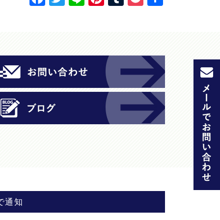
a
w
n
nt
u
o
有
c
itt
e
er
m
c
e
er
e
bl
k
b
st
r
et
o
o
k
で通知