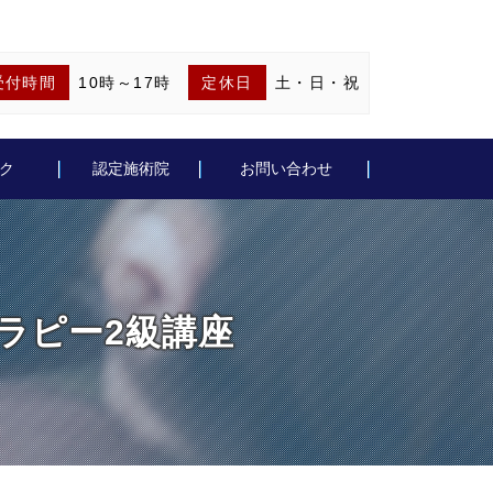
受付時間
10時～17時
定休日
土・日・祝
ク
認定施術院
お問い合わせ
ォセラピー2級講座