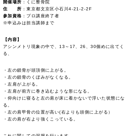
開催場所
：くに整骨院
住 所
：東京都文京区小石川4-21-2-2F
参加資格
：プロ講座終了者
※申込みは担当講師まで
【内容】
アシンメトリ現象の中で、13～17、26、30個めに出てく
る、
・左の鎖骨が頭頂側に上がる。
・左の鎖骨のくぼみがなくなる。
・左肩が上がる。
・左肩が前方に巻き込むような形になる。
・仰向けに寝ると左の肩が床に着かないで浮いた状態にな
る。
・左の肩甲骨の位置が高い(右よりも頭側に上がる）
・左の肩が右より強くこっている。
これに関しての深堀を行います。