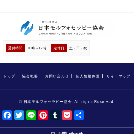
受付時間
10時～17時
定休日
土・日・祝
トップ
協会概要
お問い合わせ
個人情報保護
サイトマップ
© 日本モルフォセラピー協会. All rights Reserved.
F
T
L
P
T
P
共
a
w
i
i
u
o
有
c
i
n
n
m
c
e
t
e
t
b
k
b
t
e
l
e
お問い合わせ