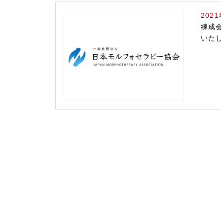
202
練成
いた