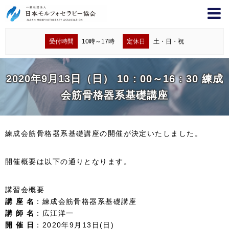
受付時間
10時～17時
定休日
土・日・祝
2020年9月13日（日） 10：00～16：30 練成
会筋骨格器系基礎講座
練成会筋骨格器系基礎講座の開催が決定いたしました。
開催概要は以下の通りとなります。
講習会概要
講 座 名
：練成会筋骨格器系基礎講座
講 師 名
：広江洋一
開 催 日
：2020年9月13日(日)