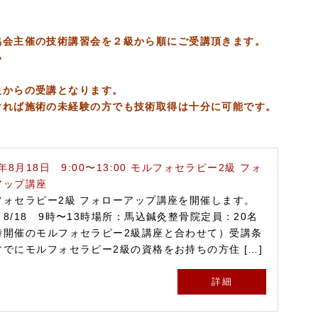
協会主催の技術講習会を２級から順にご受講頂きます。
い
級からの受講となります。
ければ施術の未経験の方でも技術取得は十分に可能です。
9年 8月18日 9:00〜13:00 モルフォセラピー2級 フォ
アップ講座
フォセラピー2級 フォローアップ講座を開催します。
8/18 9時〜13時場所：馬込鍼灸整骨院定員：20名
時開催のモルフォセラピー2級講座と合わせて）受講条
すでにモルフォセラピー2級の資格をお持ちの方住 […]
詳細