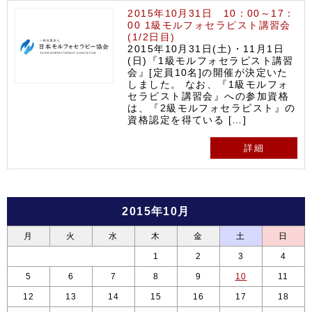
2015年10月31日 10：00～17：
00 1級モルフォセラピスト講習会
(1/2日目)
2015年10月31日(土)・11月1日
(日)『1級モルフォセラピスト講習
会』[定員10名]の開催が決定いた
しました。 なお、『1級モルフォ
セラピスト講習会』への参加資格
は、『2級モルフォセラピスト』の
資格認定を得ている […]
詳細
2015年10月
月
火
水
木
金
土
日
1
2
3
4
5
6
7
8
9
10
11
12
13
14
15
16
17
18