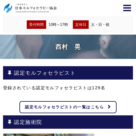
受付時間
10時～17時
定休日
土・日・祝
西村 晃
認定モルフォセラピスト
登録されている認定モルフォセラピストは
129
名
認定モルフォセラピストの一覧はこちら
認定施術院