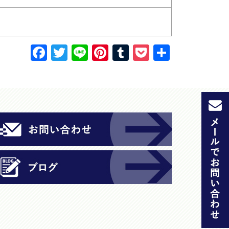
F
T
Li
Pi
T
P
共
a
w
n
nt
u
o
有
c
itt
e
er
m
c
e
er
e
bl
k
b
st
r
et
o
o
k