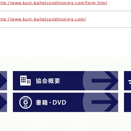
http://www.kuni-balletconditioning.com/form.html
http://www.kuni-balletconditioning.com/