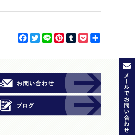
F
T
Li
Pi
T
P
共
a
w
n
nt
u
o
有
c
itt
e
er
m
c
e
er
e
bl
k
b
st
r
et
o
o
k