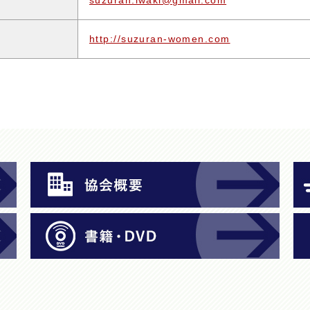
suzuran.iwaki@gmail.com
http://suzuran-women.com