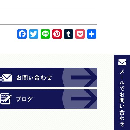
F
T
Li
Pi
T
P
共
a
w
n
nt
u
o
有
c
itt
e
er
m
c
e
er
e
bl
k
b
st
r
et
o
o
k