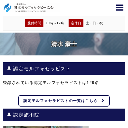
受付時間
10時～17時
定休日
土・日・祝
清水 豪士
認定モルフォセラピスト
登録されている認定モルフォセラピストは
129
名
認定モルフォセラピストの一覧はこちら
認定施術院