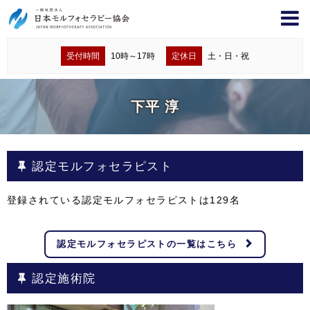
受付時間
10時～17時
定休日
土・日・祝
下平 淳
認定モルフォセラピスト
登録されている認定モルフォセラピストは
129
名
認定モルフォセラピストの一覧はこちら
認定施術院