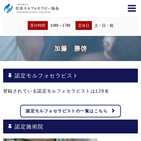
受付時間
10時～17時
定休日
土・日・祝
加藤 勝啓
認定モルフォセラピスト
登録されている認定モルフォセラピストは
129
名
認定モルフォセラピストの一覧はこちら
認定施術院