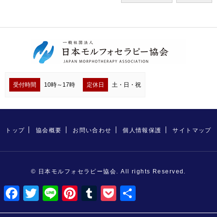
受付時間
10時～17時
定休日
土・日・祝
トップ
協会概要
お問い合わせ
個人情報保護
サイトマップ
© 日本モルフォセラピー協会. All rights Reserved.
F
T
L
P
T
P
共
a
w
i
i
u
o
有
c
i
n
n
m
c
e
t
e
t
b
k