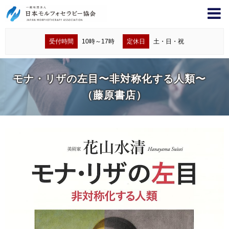
受付時間
10時～17時
定休日
土・日・祝
モナ・リザの左目〜非対称化する人類〜
（藤原書店）