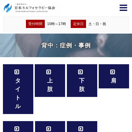
受付時間
10時～17時
定休日
土・日・祝
背中：症例・事例
タ
上
下
肩
イ
肢
肢
ト
ル