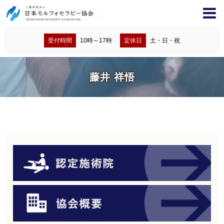
受付時間
10時～17時
定休日
土・日・祝
藤井 祥悟