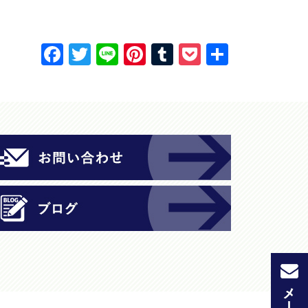
F
T
Li
Pi
T
P
共
a
w
n
nt
u
o
有
c
itt
e
er
m
c
e
er
e
bl
k
b
st
r
et
o
o
k