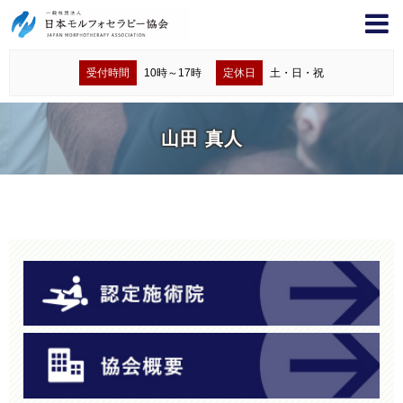
受付時間
10時～17時
定休日
土・日・祝
山田 真人