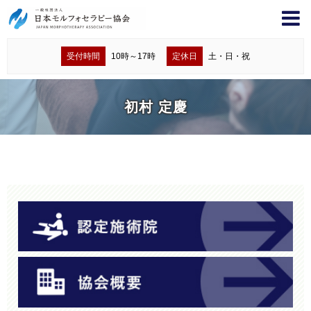
受付時間
10時～17時
定休日
土・日・祝
初村 定慶