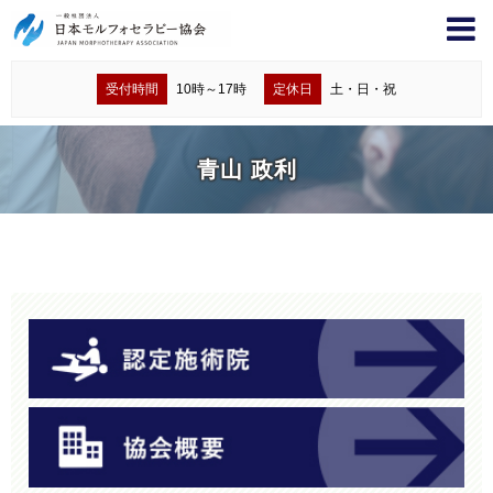
受付時間
10時～17時
定休日
土・日・祝
青山 政利