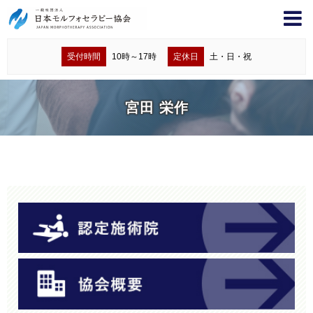
受付時間
10時～17時
定休日
土・日・祝
宮田 栄作