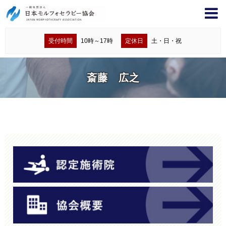
受付時間
10時～17時
定休日
土・日・祝
斎藤 広之