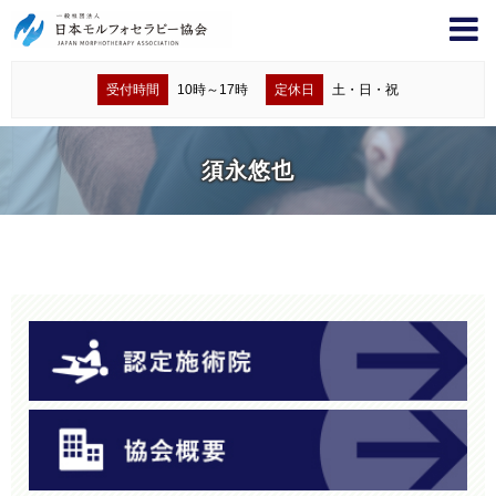
受付時間
10時～17時
定休日
土・日・祝
須永悠也