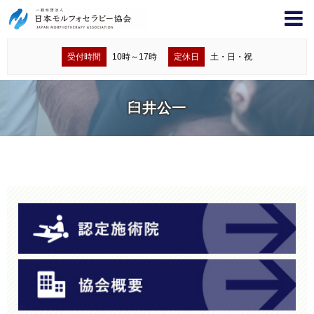
受付時間
10時～17時
定休日
土・日・祝
臼井公一