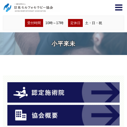
受付時間
10時～17時
定休日
土・日・祝
小平來未