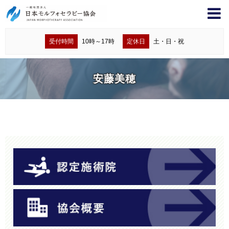
受付時間
10時～17時
定休日
土・日・祝
安藤美穂