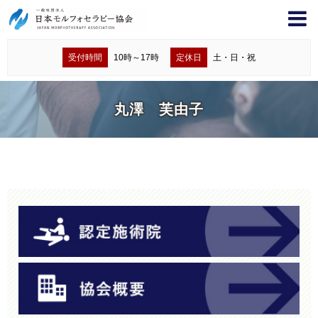
受付時間
10時～17時
定休日
土・日・祝
丸澤 芙由子