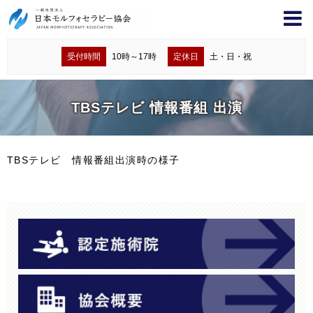
受付時間
10時～17時
定休日
土・日・祝
TBSテレビ 情報番組 出演
TBSテレビ 情報番組出演時の様子