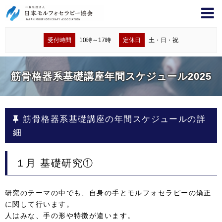
受付時間
10時～17時
定休日
土・日・祝
筋骨格器系基礎講座年間スケジュール2025
筋骨格器系基礎講座の年間スケジュールの詳
細
１月
基礎研究①
研究のテーマの中でも、自身の手とモルフォセラピーの矯正
に関して行います。
人はみな、手の形や特徴が違います。