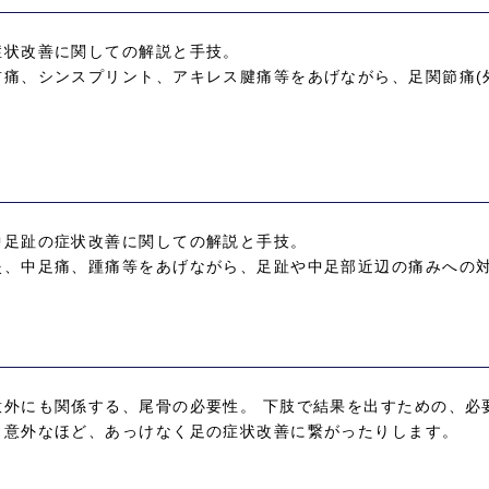
症状改善に関しての解説と手技。
痛、シンスプリント、アキレス腱痛等をあげながら、足関節痛(
中足趾の症状改善に関しての解説と手技。
炎、中足痛、踵痛等をあげながら、足趾や中足部近辺の痛みへの
意外にも関係する、尾骨の必要性。 下肢で結果を出すための、必
、意外なほど、あっけなく足の症状改善に繋がったりします。