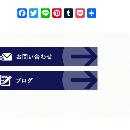
F
T
Li
Pi
T
P
共
a
w
n
nt
u
o
有
c
itt
e
er
m
c
e
er
e
bl
k
b
st
r
et
o
o
k