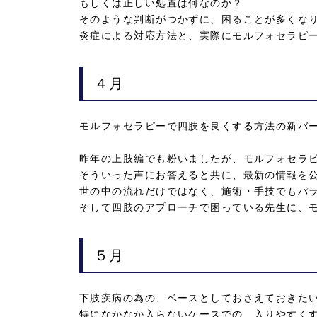
もしくは正しい処置は何なのか？
そのような判断がつかずに、困ることが多くな
炎症による対応方法と、実際にモルフォセラピ
４月
モルフォセラピーで四肢を良くする方法の新バ
昨年の上肢編でも粉いましたが、モルフォセラ
そういった声にお答えると共に、最新の情報を
世の中の流れだけではなく、施術・手技でもパ
そして四肢のアプローチで困っている先生に、
５月
下肢疾病の為の、ベースとしておさえておきた
特になかなか入らないケースでの、入りやすく