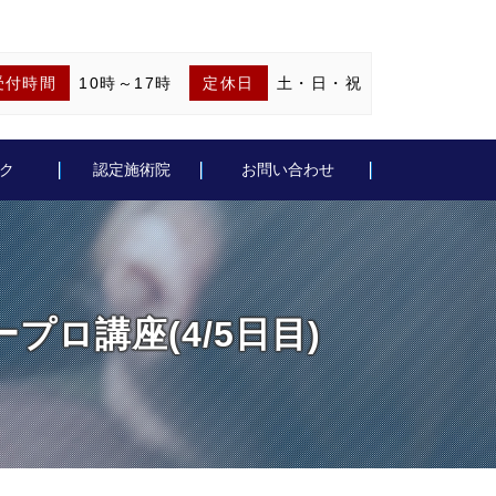
受付時間
10時～17時
定休日
土・日・祝
ク
認定施術院
お問い合わせ
ープロ講座(4/5日目)