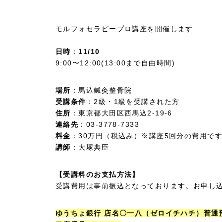
モルフォセラピープロ講座を開催します
日時
：
11/10
9:00〜12:00(13:00まで自由時間)
場所
：馬込鍼灸整骨院
受講条件
：2級・1級を受講された方
住所
：東京都大田区西馬込2-19-6
連絡先
：03-3778-7333
料金
：30万円（税込み）※講座5回分の費用で
講師
：大塚典臣
【受講料のお支払方法】
受講費用は事前振込となっております。お申し
ゆうちょ銀行 店名〇一八（ゼロイチハチ）普通