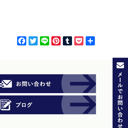
F
T
Li
Pi
T
P
共
a
w
n
nt
u
o
有
c
itt
e
er
m
c
e
er
e
bl
k
b
st
r
et
o
o
k