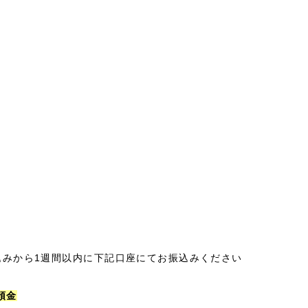
す
込みから1週間以内に下記口座にてお振込みください
預金