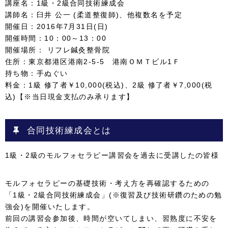
講座名：1級・2級合同技術練成会
講師名：臼井 公一 (柔道整復師)、他複数名を予定
開催日：2016年7月31日(日)
開催時間：10：00～13：00
開催場所： リフレ鍼灸整骨院
住所：東京都港区港南2-5-5 港南ＯＭＴビル1Ｆ
持ち物：手ぬぐい
料金：1級 修了者￥10,000(税込)、2級 修了者￥7,000(税
込)【※当日現金支払のみ承ります】
合同技術練成会とは
1級・2級のモルフォセラピー講習会を過去に受講したの皆様
モルフォセラピーの基礎技術・考え方を再確認するための
「1級・2級合同技術練成会」(※復習及び技術研鑽のための勉
強会)を開催いたします。
前回の講習会参加後、時間が空いてしまい、習熟度に不安を