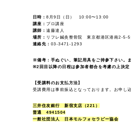
日時：
8月9日（日） 10:00〜13:00
講座：
プロ講座
講師：
遠藤達人
場所：
リフレ鍼灸整骨院 東京都港区港南2-5-5
連絡先：
03-3471-1293
※備考：手ぬぐい、筆記用具をご持参下さい。
※2回目以降の日程は参加者都合を考慮の上決定
【受講料のお支払方法】
受講費用は事前振込となっております。お申し
三井住友銀行 新宿支店（221）
普通 4941504
一般社団法人 日本モルフォセラピー協会