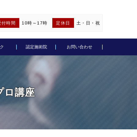
受付時間
10時～17時
定休日
土・日・祝
ク
認定施術院
お問い合わせ
 プロ講座