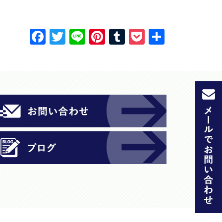
F
T
Li
Pi
T
P
共
a
w
n
nt
u
o
有
c
itt
e
er
m
c
e
er
e
bl
k
b
st
r
et
o
o
k