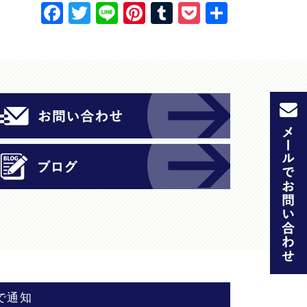
F
T
Li
Pi
T
P
共
a
w
n
nt
u
o
有
c
itt
e
er
m
c
e
er
e
bl
k
b
st
r
et
o
o
k
で通知