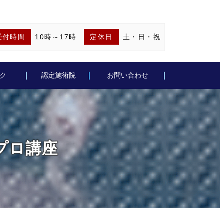
受付時間
10時～17時
定休日
土・日・祝
ク
認定施術院
お問い合わせ
0 プロ講座