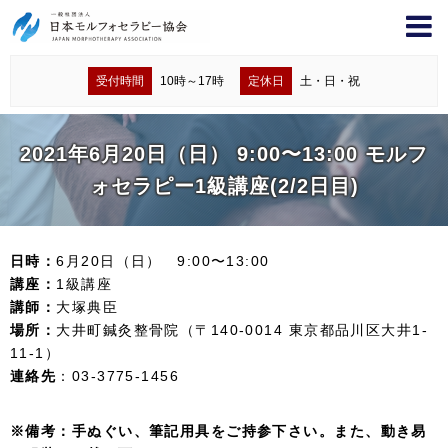
受付時間
10時～17時
定休日
土・日・祝
2021年6月20日（日） 9:00〜13:00 モルフ
ォセラピー1級講座(2/2日目)
日時：
6月20日（日） 9:00〜13:00
講座：
1級講座
講師：
大塚典臣
場所：
大井町鍼灸整骨院（〒140-0014 東京都品川区大井1-
11-1）
連絡先
：03-3775-1456
※備考：手ぬぐい、筆記用具をご持参下さい。また、動き易