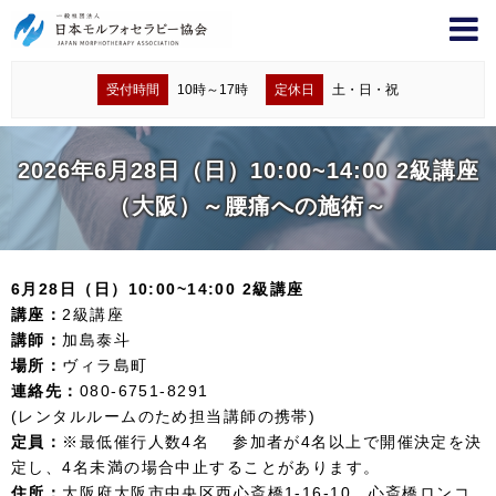
受付時間
10時～17時
定休日
土・日・祝
2026年6月28日（日）10:00~14:00 2級講座
（大阪）～腰痛への施術～
6月28日（日）10:00~14:00 2級講座
講座：
2級講座
講師：
加島泰斗
場所：
ヴィラ島町
連絡先：
080-6751-8291
(レンタルルームのため担当講師の携帯)
定員：
※最低催行人数4名 参加者が4名以上で開催決定を決
定し、4名未満の場合中止することがあります。
住所：
大阪府大阪市中央区西心斎橋1-16-10 心斎橋ロンコ