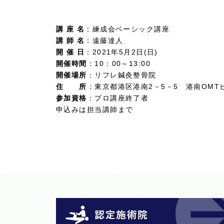
講 座 名
：練成会ベーシック講座
講 師 名
：遠藤達人
開 催 日
：2021年5月2日(日)
開催時間
：10：00～13:00
開催場所
：リフレ鍼灸整骨院
住 所
：東京都港区港南2－5－5 港南OMT
参加資格
：プロ講座終了者
申込みは担当講師まで