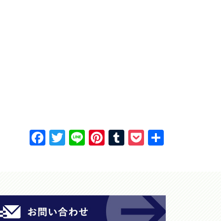
F
T
Li
Pi
T
P
共
a
w
n
nt
u
o
有
c
itt
e
er
m
c
e
er
e
bl
k
b
st
r
et
o